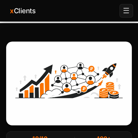
x
Clients
☰