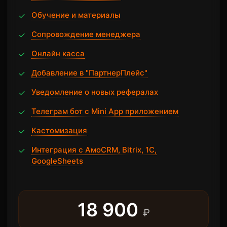
Обучение и материалы
✓
Сопровождение менеджера
✓
Онлайн касса
✓
Добавление в "ПартнерПлейс"
✓
Уведомление о новых рефералах
✓
Телеграм бот с Mini App приложением
✓
Кастомизация
✓
Интеграция с АмоCRM, Bitrix, 1С,
✓
GoogleSheets
18 900
₽