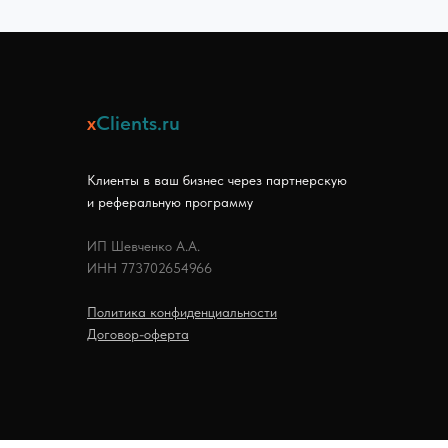
x
Clients.ru
Клиенты в ваш бизнес через партнерскую
и реферальную программу
ИП Шевченко А.А.
ИНН 773702654966
Политика конфиденциальности
Договор-оферта