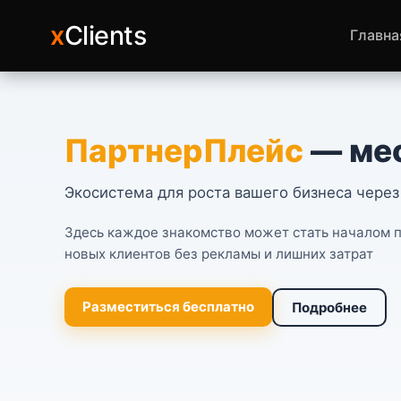
x
Clients
Главна
ПартнерПлейс
— мес
Экосистема для роста вашего бизнеса чере
Здесь каждое знакомство может стать началом п
новых клиентов без рекламы и лишних затрат
Разместиться бесплатно
Подробнее