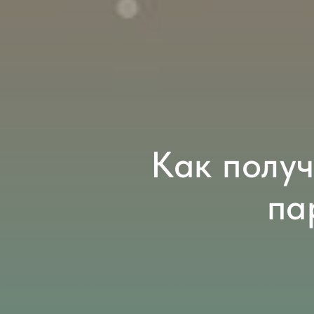
Как полу
па