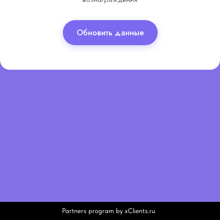
Обновить данные
Partners program by xClients.ru