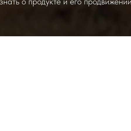
знать о продукте и его продвижени
Программа обучения
ство с продуктом xClients
leading firm in providing quality and value to our customers
at least 5 years of legal experience.