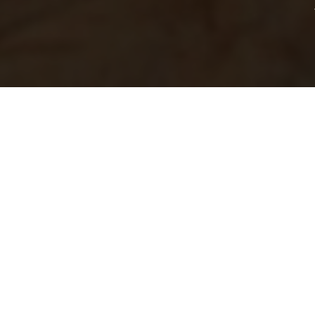
Знаком
We are a 
team has 