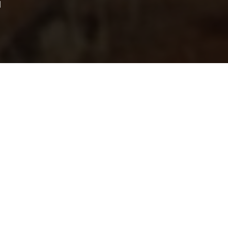
и
. Each member of our