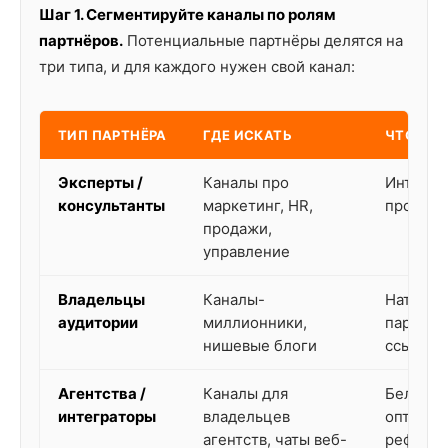
Шаг 1. Сегментируйте каналы по ролям
партнёров.
Потенциальные партнёры делятся на
три типа, и для каждого нужен свой канал:
ТИП ПАРТНЁРА
ГДЕ ИСКАТЬ
ЧТО ПР
Эксперты /
Каналы про
Интегра
консультанты
маркетинг, HR,
продукт
продажи,
управление
Владельцы
Каналы-
Нативну
аудитории
миллионники,
партнёр
нишевые блоги
ссылкой
Агентства /
Каналы для
Белый я
интеграторы
владельцев
оптовые
агентств, чаты веб-
рефера