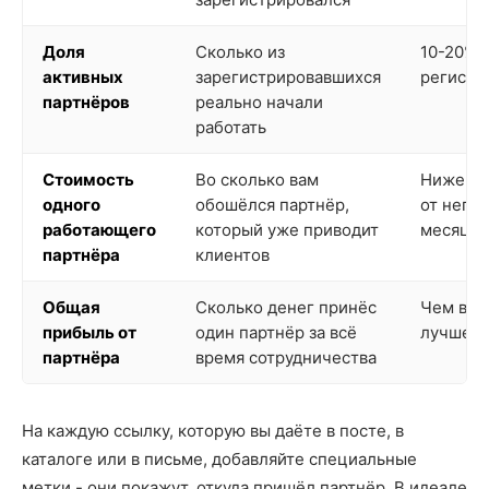
Доля
Сколько из
10-20% о
активных
зарегистрировавшихся
регистр
партнёров
реально начали
работать
Стоимость
Во сколько вам
Ниже, ч
одного
обошёлся партнёр,
от него 
работающего
который уже приводит
месяцев
партнёра
клиентов
Общая
Сколько денег принёс
Чем выш
прибыль от
один партнёр за всё
лучше
партнёра
время сотрудничества
На каждую ссылку, которую вы даёте в посте, в
каталоге или в письме, добавляйте специальные
метки - они покажут, откуда пришёл партнёр. В идеале